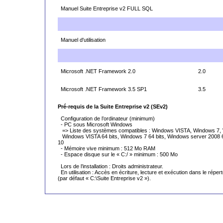
Manuel Suite Entreprise v2 FULL SQL
Manuel d'utilisation
Microsoft .NET Framework 2.0
2.0
Microsoft .NET Framework 3.5 SP1
3.5
Pré-requis de la Suite Entreprise v2 (SEv2)
Configuration de l’ordinateur (minimum)
- PC sous Microsoft Windows
=> Liste des systèmes compatibles : Windows VISTA, Windows 7,
Windows VISTA 64 bits, Windows 7 64 bits, Windows server 2008 6
10
- Mémoire vive minimum : 512 Mo RAM
- Espace disque sur le « C:/ » minimum : 500 Mo
Lors de l’installation : Droits administrateur.
En utilisation : Accès en écriture, lecture et exécution dans le réperto
(par défaut « C:\Suite Entreprise v2 »).